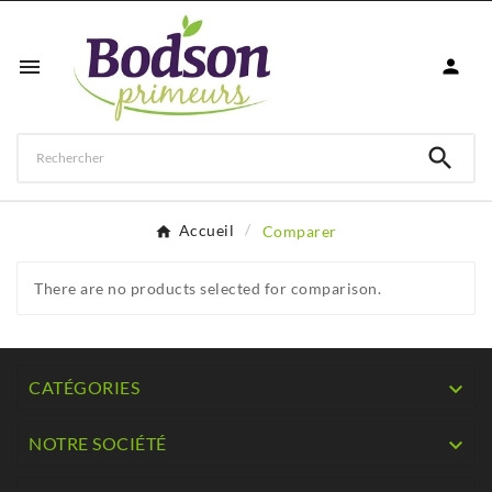



Accueil
Comparer
There are no products selected for comparison.
CATÉGORIES

NOTRE SOCIÉTÉ
