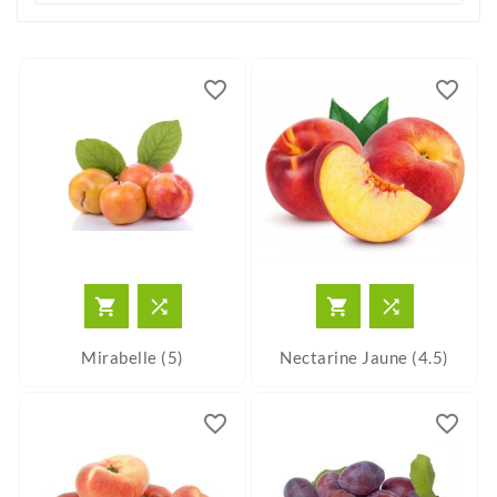
favorite_border
favorite_border




Mirabelle (5)
Nectarine Jaune (4.5)
favorite_border
favorite_border