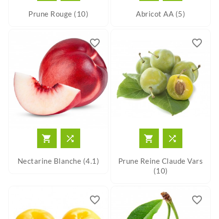
Prune Rouge (10)
Abricot AA (5)
favorite_border
favorite_border




Nectarine Blanche (4.1)
Prune Reine Claude Vars
(10)
favorite_border
favorite_border