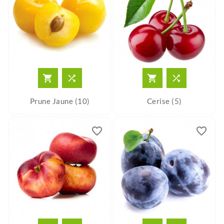




Prune Jaune (10)
Cerise (5)
favorite_border
favorite_border