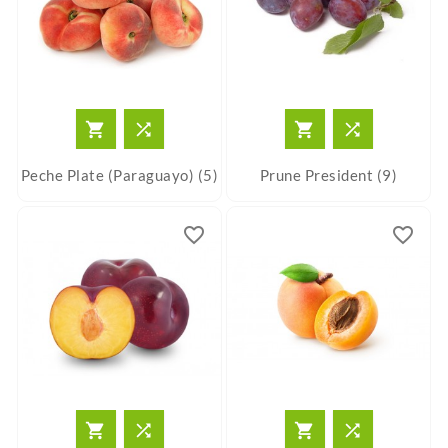




Peche Plate (paraguayo) (5)
Prune President (9)
favorite_border
favorite_border



